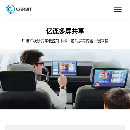
亿连多屏共享
后排平板秒变车载控制中枢丨前后屏幕内容一键互投