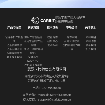
将数字世界接入每辆车
让出行更快乐
产品与服务
解决方案
技术创新
市场合作
关于我们
亿连手机车机互
乘用车智能座舱
校企合作
合作案例
公司介绍
联
商用车座舱/车队
研发中心
商务合作联系
公司动态
亿连多屏共享
终端
发明专利
国内后装版本申
联系我们
亿连应用空间
两轮（油摩/电动
请
加入我们
专用导航软件
两轮）
AI工程工具链
全地形车
（ATV/UTV）
农机与工程机械
武汉卡比特信息有限公司
湖北省武汉市洪山区花城大道9号
武汉软件新城三期D7栋12层
电话：027-59536688
商务合作：avon.xia@carbit.com.cn
技术支持：support@carbit.com.cn