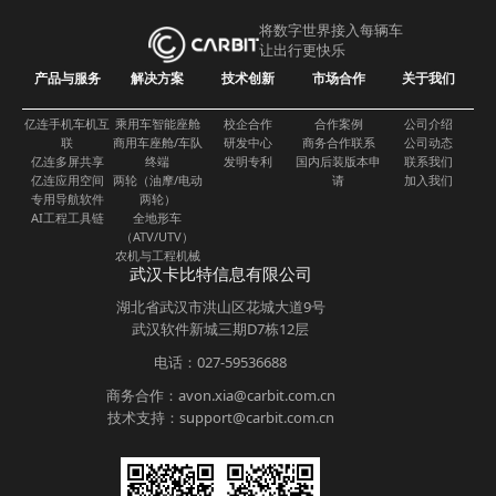
将数字世界接入每辆车
让出行更快乐
产品与服务
解决方案
技术创新
市场合作
关于我们
亿连手机车机互
乘用车智能座舱
校企合作
合作案例
公司介绍
联
商用车座舱/车队
研发中心
商务合作联系
公司动态
亿连多屏共享
终端
发明专利
国内后装版本申
联系我们
亿连应用空间
两轮（油摩/电动
请
加入我们
专用导航软件
两轮）
AI工程工具链
全地形车
（ATV/UTV）
农机与工程机械
武汉卡比特信息有限公司
湖北省武汉市洪山区花城大道9号
武汉软件新城三期D7栋12层
电话：027-59536688
商务合作：avon.xia@carbit.com.cn
技术支持：support@carbit.com.cn