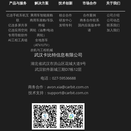
产品与服务
解决方案
技术创新
市场合作
关于我们
亿连手机车机互
乘用车智能座舱
校企合作
合作案例
公司介绍
联
商用车座舱/车队
研发中心
商务合作联系
公司动态
亿连多屏共享
终端
发明专利
国内后装版本申
联系我们
亿连应用空间
两轮（油摩/电动
请
加入我们
专用导航软件
两轮）
AI工程工具链
全地形车
（ATV/UTV）
农机与工程机械
武汉卡比特信息有限公司
湖北省武汉市洪山区花城大道9号
武汉软件新城三期D7栋12层
电话：027-59536688
商务合作：avon.xia@carbit.com.cn
技术支持：support@carbit.com.cn